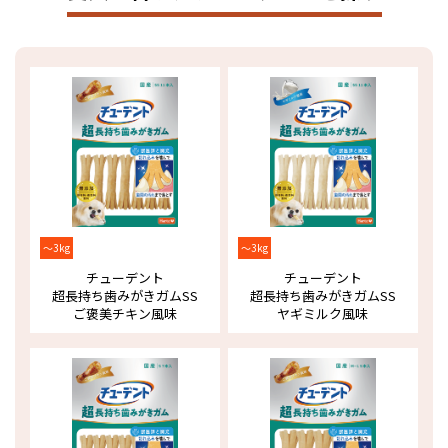
～3kg
～3kg
チューデント
チューデント
超長持ち歯みがきガム
SS
超長持ち歯みがきガム
SS
ご褒美チキン風味
ヤギミルク風味