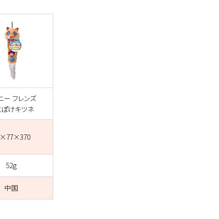
ニー フレンズ
とぽけキツネ
0×77×370
52g
中国