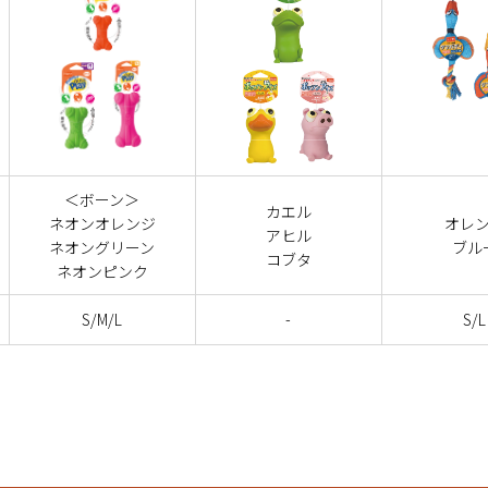
＜ボーン＞
カエル
ネオンオレンジ
オレ
アヒル
ネオングリーン
ブル
コブタ
ネオンピンク
S/M/L
-
S/L