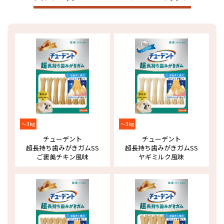
～3kg
～3kg
チューデント
チューデント
超長持ち歯みがきガム
SS
超長持ち歯みがきガム
SS
ご褒美チキン風味
ヤギミルク風味